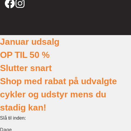
Januar udsalg
OP TIL 50 %
Slutter snart
Shop med rabat på udvalgte
cykler og udstyr mens du
stadig kan!
Slå til inden:
Dage