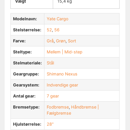
Vægt
15,4 kg
Modelnavn:
Yate Cargo
Stelstørrelse:
52
,
56
Farve:
Grå
,
Grøn
,
Sort
Steltype:
Mellem | Mid-step
Stelmateriale:
Stål
Geargruppe:
Shimano Nexus
Gearsystem:
Indvendige gear
Antal gear:
7 gear
Bremsetype:
Fodbremse
,
Håndbremse |
Fælgbremse
Hjulstørrelse:
28"