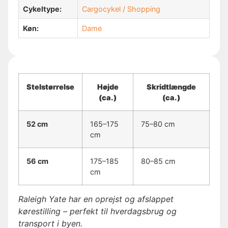
Cykeltype:
Cargocykel / Shopping
Køn:
Dame
Stelstørrelse
Højde
Skridtlængde
(ca.)
(ca.)
52 cm
165–175
75–80 cm
cm
56 cm
175–185
80–85 cm
cm
Raleigh Yate har en oprejst og afslappet
kørestilling – perfekt til hverdagsbrug og
transport i byen.