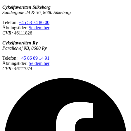
Cykelfavoritten Silkeborg
Søndergade 24 & 36, 8600 Silkeborg
Telefon:
+45 53 74 86 00
Åbningstider:
Se dem her
CVR:
46111826
Cykelfavoritten Ry
Parallelvej 9B, 8680 Ry
Telefon:
+45 86 89 14 91
Åbningstider:
Se dem her
CVR: 46111974