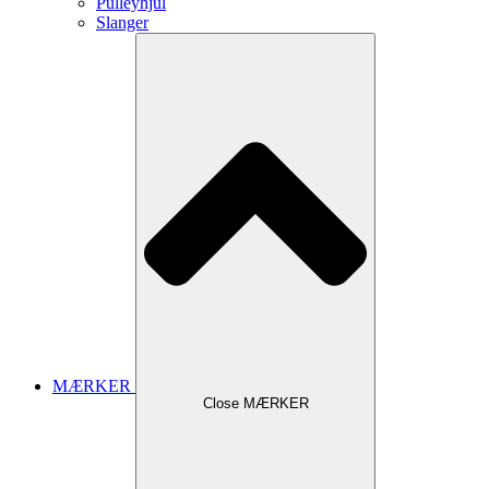
Pulleyhjul
Slanger
MÆRKER
Close MÆRKER