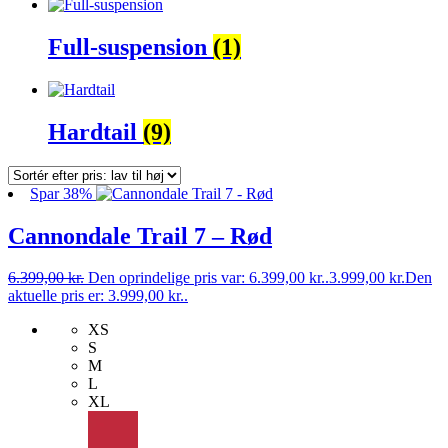
Full-suspension
(1)
Hardtail
(9)
Spar 38%
Cannondale Trail 7 – Rød
6.399,00
kr.
Den oprindelige pris var: 6.399,00 kr..
3.999,00
kr.
Den
aktuelle pris er: 3.999,00 kr..
XS
S
M
L
XL