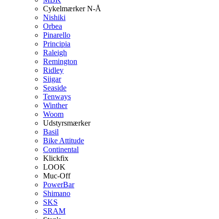
Cykelmærker N-Å
Nishiki
Orbea
Pinarello
Principia
Raleigh
Remington
Ridley
Siigar
Seaside
Tenways
Winther
Woom
Udstyrsmærker
Basil
Bike Attitude
Continental
Klickfix
LOOK
Muc-Off
PowerBar
Shimano
SKS
SRAM