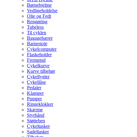
Børnehjelme
Vedligeholdelse
Olie og Fedt
Rengøring
Tubeless
Til cyklen
Bagagebærer
Barnestole
Cykelcomputer
Flaskeholder
Frempind
Cykelkurve
Kurve tilbehør
Cykellygter
Cykellåse
Pedaler
Klamper
Pumper
Ringeklokker
Skærme
Styrbånd
Støtteben
Cykeltasker
Sadeltasker