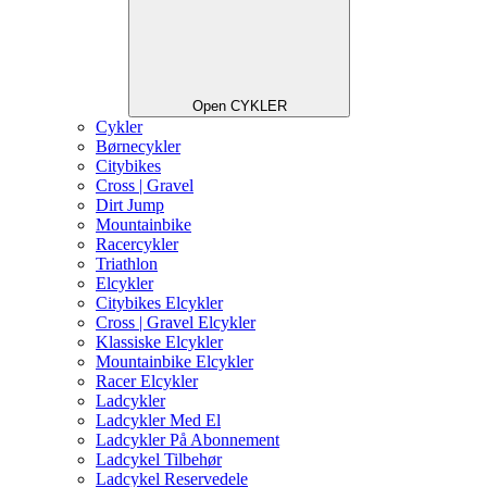
Open CYKLER
Cykler
Børnecykler
Citybikes
Cross | Gravel
Dirt Jump
Mountainbike
Racercykler
Triathlon
Elcykler
Citybikes Elcykler
Cross | Gravel Elcykler
Klassiske Elcykler
Mountainbike Elcykler
Racer Elcykler
Ladcykler
Ladcykler Med El
Ladcykler På Abonnement
Ladcykel Tilbehør
Ladcykel Reservedele