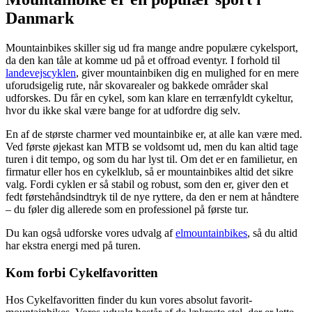
Danmark
Mountainbikes skiller sig ud fra mange andre populære cykelsport,
da den kan tåle at komme ud på et offroad eventyr. I forhold til
landevejscyklen
, giver mountainbiken dig en mulighed for en mere
uforudsigelig rute, når skovarealer og bakkede områder skal
udforskes. Du får en cykel, som kan klare en terrænfyldt cykeltur,
hvor du ikke skal være bange for at udfordre dig selv.
En af de største charmer ved mountainbike er, at alle kan være med.
Ved første øjekast kan MTB se voldsomt ud, men du kan altid tage
turen i dit tempo, og som du har lyst til. Om det er en familietur, en
firmatur eller hos en cykelklub, så er mountainbikes altid det sikre
valg. Fordi cyklen er så stabil og robust, som den er, giver den et
fedt førstehåndsindtryk til de nye ryttere, da den er nem at håndtere
– du føler dig allerede som en professionel på første tur.
Du kan også udforske vores udvalg af
elmountainbikes
, så du altid
har ekstra energi med på turen.
Kom forbi Cykelfavoritten
Hos Cykelfavoritten finder du kun vores absolut favorit-