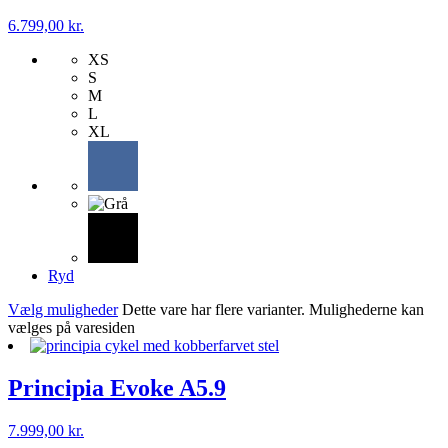
6.799,00
kr.
XS
S
M
L
XL
Ryd
Vælg muligheder
Dette vare har flere varianter. Mulighederne kan
vælges på varesiden
Principia Evoke A5.9
7.999,00
kr.