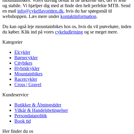
mountainbikes. Vores udvalg består af de lækreste stel, der er lette
og stabile. Vi hjælper dig med at finde den helt perfekte MTB. Send
en mail
info@cykelfavoritten.dk
, hvis du har spørgsmål til
webshoppen. Læs mere under
kontaktinformation
.
Du kan også leje mountainbikes hos os, hvis du vil prøvekøre, inden
du køber. Klik ind på vores
cykeludlejning
og se meget mere.
Kategorier
Elcykler
Børnecykler
Citybikes
Hybridcykler
Mountainbikes
Racercykler
Cross | Gravel
Kundeservice
Butikker & Åbningstider
Vilkår & Handelsbetingelser
Persondatapolitik
Book tid
Her finder du os