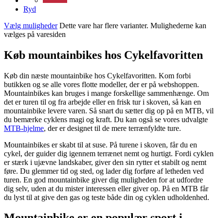
Ryd
Vælg muligheder
Dette vare har flere varianter. Mulighederne kan
vælges på varesiden
Køb mountainbikes hos Cykelfavoritten
Køb din næste mountainbike hos Cykelfavoritten. Kom forbi
butikken og se alle vores flotte modeller, der er på webshoppen.
Mountainbikes kan bruges i mange forskellige sammenhænge. Om
det er turen til og fra arbejde eller en frisk tur i skoven, så kan en
mountainbike levere varen. Så snart du sætter dig op på en MTB, vil
du bemærke cyklens magi og kraft. Du kan også se vores udvalgte
MTB-hjelme
, der er designet til de mere terrænfyldte ture.
Mountainbikes er skabt til at suse. På turene i skoven, får du en
cykel, der guider dig igennem terrænet nemt og hurtigt. Fordi cyklen
er stærk i ujævne landskaber, giver den sin rytter et stabilt og nemt
føre. Du glemmer tid og sted, og lader dig forføre af letheden ved
turen. En god mountainbike giver dig muligheden for at udfordre
dig selv, uden at du mister interessen eller giver op. På en MTB får
du lyst til at give den gas og teste både din og cyklen udholdenhed.
Mountainbike er en populær sport i