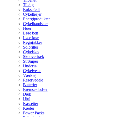
Tilbehør
Til dig
Buksefedt
Cykeltrøjer
Energiprodukter
Cykelhandsker
Huer
Løse ben
Løse knæ
Regnjakker
Solbriller
Cykelsko
Skoovertræk
Strømper
Undertøj
Cykelveste
Værktøj
Reservedele
Batterier
Bremseklodser
Dæk
Hjul
Kassetter
Kæder
Power Packs