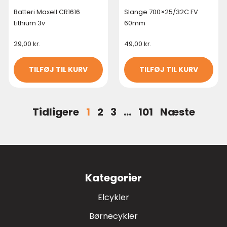
Batteri Maxell CR1616
Slange 700×25/32C FV
Lithium 3v
60mm
29,00
kr.
49,00
kr.
TILFØJ TIL KURV
TILFØJ TIL KURV
Tidligere
1
2
3
…
101
Næste
Kategorier
Elcykler
Børnecykler