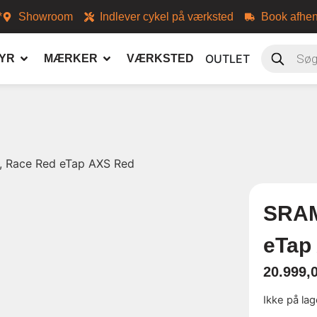
*
Showroom
Indlever cykel på værksted
Book afhen
OUTLET
YR
MÆRKER
VÆRKSTED
, Race Red eTap AXS Red
SRAM
eTap
20.999,
Ikke på lag