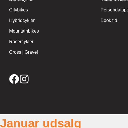
Citybikes
Persondatapol
Hybridcykler
Book tid
Mountainbikes
Racercykler
Cross | Gravel
Januar udsalg