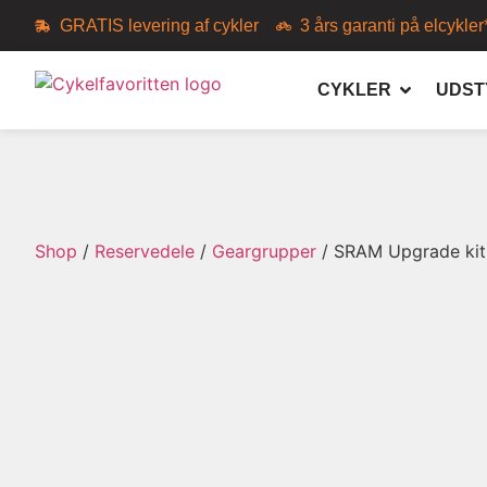
GRATIS levering af cykler
3 års garanti på elcykler
CYKLER
UDST
Shop
/
Reservedele
/
Geargrupper
/ SRAM Upgrade kit