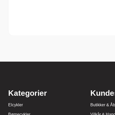
Kategorier
Kunde
Elcykler
Butikker & Åb
Børnecykler
Vilkår & Hand