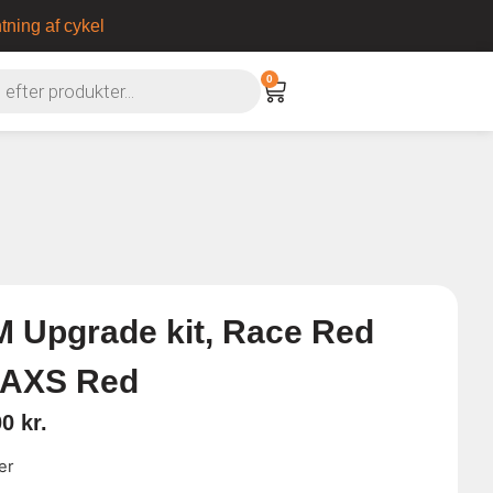
tning af cykel
0
 Upgrade kit, Race Red
 AXS Red
00
kr.
er