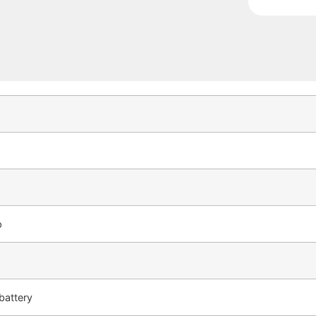
p
 battery